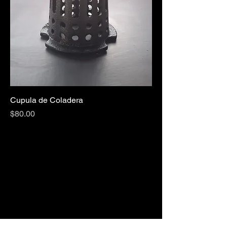
Cupula de Coladera
Precio
$80.00
ón Xa
ón Xa